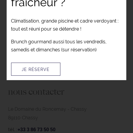
fraîcheur ?
RÉSERVER MAINTENANT
Climatisation, grande piscine et cadre verdoyant :
tout est réuni pour se détendre !
CONTACTEZ-NOUS
Brunch gourmand aussi tous les vendredis,
samedis et dimanches (sur réservation)
JE RÉSERVE
nous contacter
Le Domaine du Roncemay
Chassy
89110
Chassy
tél. :
+33 3 86 73 50 50