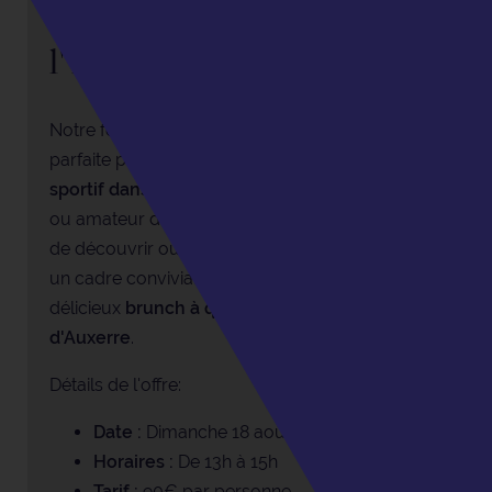
Brunch et Golf dans
l'Yonne
Notre formule
Brunch & Golf
est l'occasion
parfaite pour passer un
dimanche agréable et
sportif dans la Yonne
. Que vous soyez novice
ou amateur de golf, cette offre vous permettra
de découvrir ou de redécouvrir ce sport dans
un cadre convivial tout en profitant d'un
délicieux
brunch à quelques minutes
d'Auxerre
.
Détails de l'offre:
Date :
Dimanche 18 août 2024
Horaires :
De 13h à 15h
Tarif :
90€ par personne