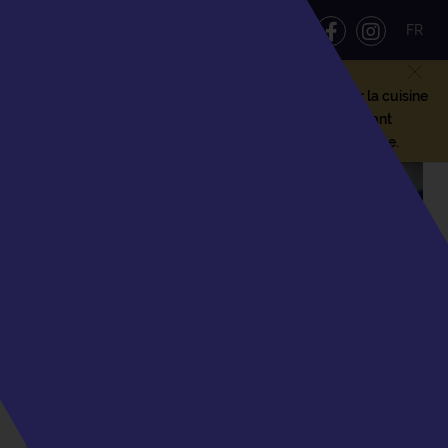
FR
Escales gourmandes en Bourgogne, venez découvrir la cuisine
de Marine Mateos et Clément Vergeat au restaurant
gastronomique 1 étoile Erre du mercredi au dimanche.
RETOUR À LA LISTE DES ARTICLES
05.07.24